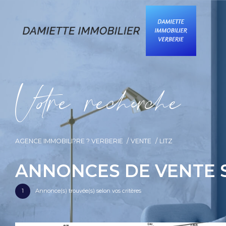
V
o
r
e
r
e
c
e
c
e
AGENCE IMMOBILI?RE ? VERBERIE
VENTE
LITZ
ANNONCES DE VENTE S
1
Annonce(s) trouvée(s) selon vos critères