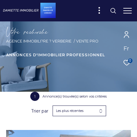
V
o
r
e
r
e
c
e
c
e
AGENCE IMMOBILI?RE ? VERBERIE
VENTE PRO
Fr
ANNONCES D'IMMOBILIER PROFESSIONNEL
0
1
Annonce(s) trouvée(s) selon vos critères
Trier par
Les plus récentes