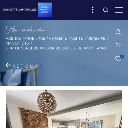
V
o
r
e
r
e
c
e
c
e
AGENCE IMMOBILI?RE ? VERBERIE
VENTE
VERBERIE
MAISON
T5
Fr
3 KM DE VERBERIE MAISON RECENTE DE 100M OFFRANT
0
RETOUR