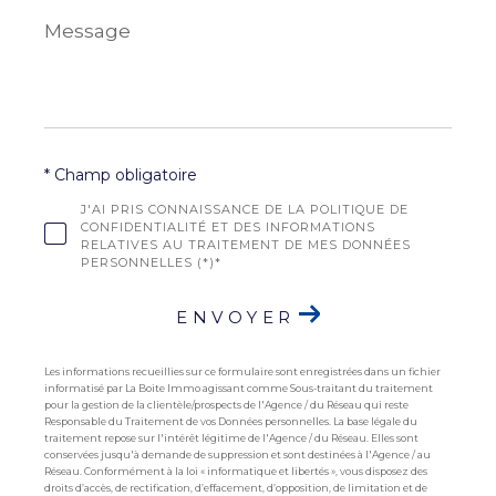
Message
*
* Champ obligatoire
J'AI PRIS CONNAISSANCE DE LA POLITIQUE DE
CONFIDENTIALITÉ ET DES INFORMATIONS
RELATIVES AU TRAITEMENT DE MES DONNÉES
PERSONNELLES (*)*
ENVOYER
Les informations recueillies sur ce formulaire sont enregistrées dans un fichier
informatisé par La Boite Immo agissant comme Sous-traitant du traitement
pour la gestion de la clientèle/prospects de l'Agence / du Réseau qui reste
Responsable du Traitement de vos Données personnelles. La base légale du
traitement repose sur l'intérêt légitime de l'Agence / du Réseau. Elles sont
conservées jusqu'à demande de suppression et sont destinées à l'Agence / au
Réseau. Conformément à la loi « informatique et libertés », vous disposez des
droits d’accès, de rectification, d’effacement, d’opposition, de limitation et de