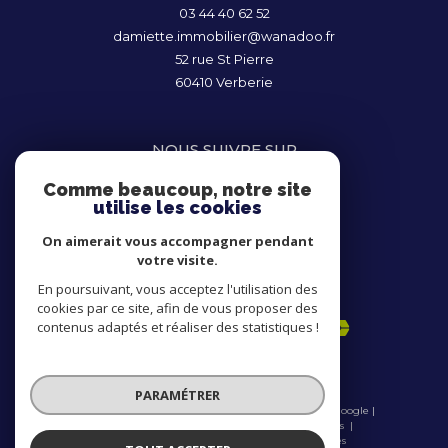
03 44 40 62 52
damiette.immobilier@wanadoo.fr
52 rue St Pierre
60410
Verberie
NOUS SUIVRE SUR
Comme beaucoup, notre site
utilise les cookies
On aimerait vous accompagner pendant
votre visite.
En poursuivant, vous acceptez l'utilisation des
ADHÉRENTS
cookies par ce site, afin de vous proposer des
contenus adaptés et réaliser des statistiques !
PARAMÉTRER
© 2026 | Tous droits réservés | Traduction powered by Google |
Nos honoraires
Plan du site
Mentions légales
Admin
Nos liens
Politique RGPD
Cookies