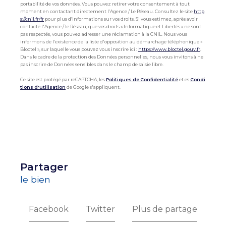
portabilité de vos données. Vous pouvez retirer votre consentement à tout
moment en contactant directement l’Agence / Le Réseau. Consultez le site
http
s://cnil.fr/fr
pour plus d’informations sur vos droits. Si vous estimez, après avoir
contacté l'Agence / le Réseau, que vos droits « Informatique et Libertés » ne sont
pas respectés, vous pouvez adresser une réclamation à la CNIL. Nous vous
informons de l’existence de la liste d'opposition au démarchage téléphonique «
Bloctel », sur laquelle vous pouvez vous inscrire ici :
https://www.bloctel.gouv.fr
.
Dans le cadre de la protection des Données personnelles, nous vous invitons à ne
pas inscrire de Données sensibles dans le champ de saisie libre.
Ce site est protégé par reCAPTCHA, les
Politiques de Confidentialité
et es
Condi
tions d'utilisation
de Google s'appliquent.
partager
le bien
Facebook
Twitter
Plus de partage