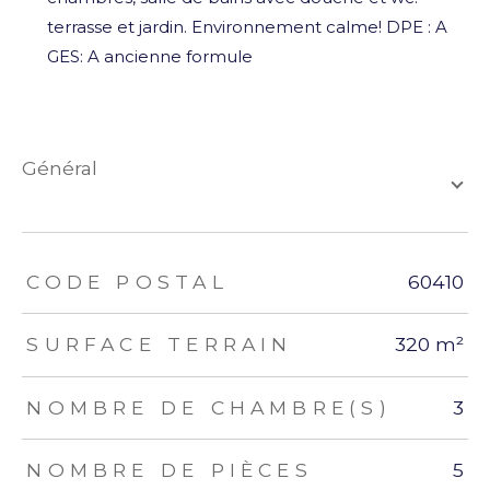
terrasse et jardin. Environnement calme! DPE : A
GES: A ancienne formule
général
TRAD_ZEPHYR_Caracteristique
TRAD_ZEPHYR_Valeurs
CODE POSTAL
60410
SURFACE TERRAIN
320 m²
NOMBRE DE CHAMBRE(S)
3
NOMBRE DE PIÈCES
5