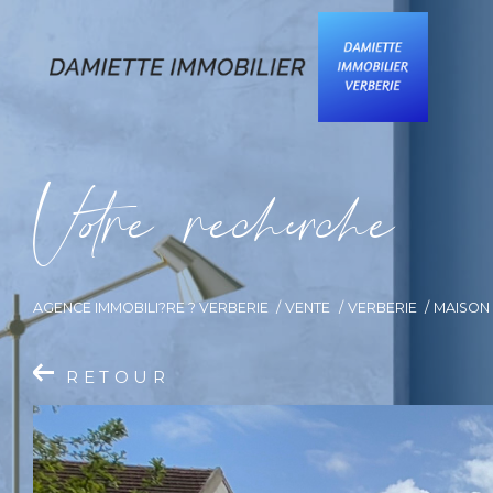
V
o
r
e
r
e
c
e
c
e
AGENCE IMMOBILI?RE ? VERBERIE
VENTE
VERBERIE
MAISON
RETOUR