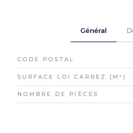
Général
Dé
TRAD_ZEPHYR_Caracteristique
TRAD_ZEPHYR_Val
CODE POSTAL
SURFACE LOI CARREZ (M²)
NOMBRE DE PIÈCES