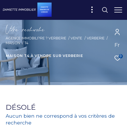
V
o
r
e
r
e
c
e
c
e
AGENCE IMMOBILI?RE ? VERBERIE
VENTE
VERBERIE
MAISON
T4
Fr
MAISON T4 À VENDRE SUR VERBERIE
0
DÉSOLÉ
Aucun bien ne correspond à vos critères de
recherche