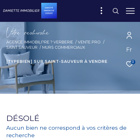
V
o
r
e
r
e
c
e
c
e
AGENCE IMMOBILI?RE ? VERBERIE
VENTE PRO
SAINT SAUVEUR
MURS COMMERCIAUX
Fr
[TYPEBIEN] SUR SAINT-SAUVEUR À VENDRE
0
DÉSOLÉ
Aucun bien ne correspond à vos critères de
recherche