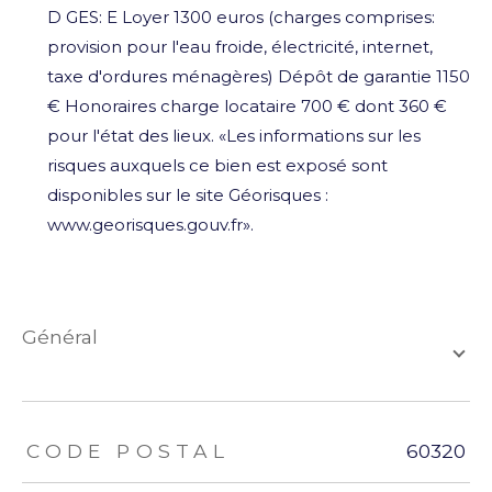
D GES: E Loyer 1300 euros (charges comprises:
provision pour l'eau froide, électricité, internet,
taxe d'ordures ménagères) Dépôt de garantie 1150
€ Honoraires charge locataire 700 € dont 360 €
pour l'état des lieux. «Les informations sur les
risques auxquels ce bien est exposé sont
disponibles sur le site Géorisques :
www.georisques.gouv.fr».
général
TRAD_ZEPHYR_Caracteristique
TRAD_ZEPHYR_Valeurs
CODE POSTAL
60320