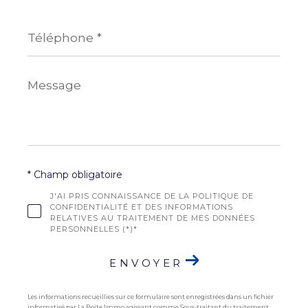
Téléphone
*
Message
*
* Champ obligatoire
J'AI PRIS CONNAISSANCE DE LA POLITIQUE DE
CONFIDENTIALITÉ ET DES INFORMATIONS
RELATIVES AU TRAITEMENT DE MES DONNÉES
PERSONNELLES (*)*
ENVOYER
Les informations recueillies sur ce formulaire sont enregistrées dans un fichier
informatisé par La Boite Immo agissant comme Sous-traitant du traitement