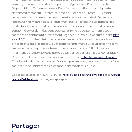
pour la gestion de la clientèle/prospects de l'Agence / du Réseau qui reste
Responsable du Traitement de vos Données personnelles. La base légale du
traitement repose sur l'intérêt légitime de l'Agence / du Réseau. Elles sont
conservées jusqu'à demande de suppression et sont destinées à l'Agence / au
Réseau. Conformément à la loi « informatique et libertés », vous disposez des
droits d’accès, de rectification, d’effacement, d’opposition, de limitation et de
portabilité de vos données. Vous pouvez retirer votre consentement à tout
moment en contactant directement l’Agence / Le Réseau. Consultez le site
http
s://cnil.fr/fr
pour plus d’informations sur vos droits. Si vous estimez, après avoir
contacté l'Agence / le Réseau, que vos droits « Informatique et Libertés » ne sont
pas respectés, vous pouvez adresser une réclamation à la CNIL. Nous vous
informons de l’existence de la liste d'opposition au démarchage téléphonique «
Bloctel », sur laquelle vous pouvez vous inscrire ici :
https://www.bloctel.gouv.fr
.
Dans le cadre de la protection des Données personnelles, nous vous invitons à ne
pas inscrire de Données sensibles dans le champ de saisie libre.
Ce site est protégé par reCAPTCHA, les
Politiques de Confidentialité
et es
Condi
tions d'utilisation
de Google s'appliquent.
partager