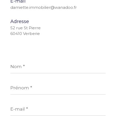
E-mail
damiette.immobilier@wanadoo.fr
Adresse
52 rue St Pierre
60410 Verberie
Nom
*
Prénom
*
E-
mail
*