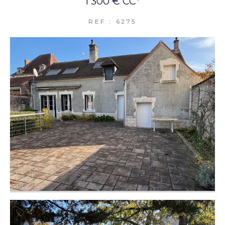
1 300 €
CC*
REF : 6275