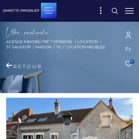
V
o
r
e
r
e
c
e
c
e
AGENCE IMMOBILI?RE ? VERBERIE
LOCATION
ST SAUVEUR
MAISON
T6
LOCATION MEUBLEE
Fr
0
RETOUR